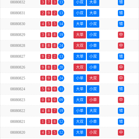
08080832
3
7
3
13
小双
大单
错
08080831
2
9
2
13
小双
大单
错
08080830
4
5
5
14
大单
小双
错
08080829
3
8
8
19
大单
小双
中
08080828
8
8
8
24
大双
小单
中
08080827
9
2
2
13
大单
小双
错
08080826
9
8
3
20
大双
小单
中
08080825
6
9
9
24
小单
大双
中
08080824
5
6
0
11
大单
小双
错
08080823
0
9
0
09
大双
小单
中
08080822
4
8
7
19
小单
大双
错
08080821
1
3
8
12
大双
小单
错
08080820
4
3
5
12
大单
小双
中