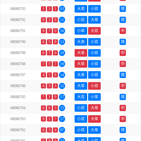
08080793
1
1
1
03
大单
小双
错
08080792
9
2
0
11
小双
大单
错
08080791
9
7
0
16
小单
大双
中
08080790
0
5
8
13
大单
小双
错
08080789
6
7
6
19
大单
小双
中
08080788
7
5
7
19
大单
小双
中
08080787
4
1
9
14
大单
小双
错
08080786
4
5
3
12
大单
小双
中
08080785
7
1
9
17
大双
小单
错
08080784
6
6
3
15
小双
大单
中
08080783
9
1
7
17
小双
大单
中
08080782
0
3
4
07
小双
大单
错