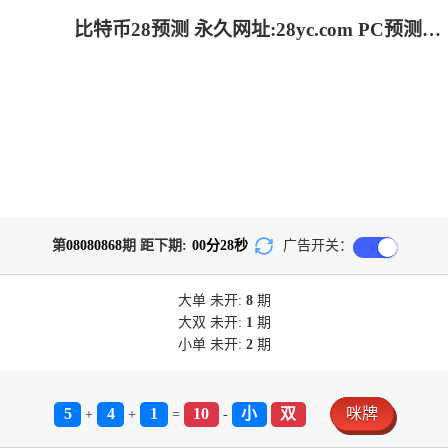
比特币28预测 永久网址:28yc.com PC预测-pc开奖结果预测加拿大|加拿大28开奖结果预测官网|加拿大预测28在线预测官网_火热研究!
第
08080868
期 距下期:
00
分
28
秒
广告开关：
大单
未开:
8
期
大双
未开:
1
期
小单
未开:
2
期
5
4
1
10
小
双
咪牌
+
+
=
-