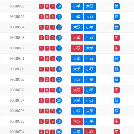
08080806
6
9
4
19
小单
大双
错
08080805
4
0
8
12
小单
大双
错
08080804
9
3
0
12
大双
小单
错
08080803
8
5
6
19
大单
小双
中
08080802
9
2
1
12
小双
大单
中
08080801
7
2
5
14
大单
小双
错
08080800
8
7
1
16
大单
小双
错
08080799
5
2
8
15
大双
小单
错
08080798
5
8
5
18
大双
小单
中
08080797
4
7
9
20
大单
小双
错
08080796
0
9
5
14
小双
大单
错
08080795
0
7
9
16
大双
小单
中
08080794
4
0
2
06
大单
小双
中