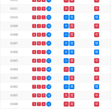
61612
5
4
4
13
小
单
中
61611
6
3
9
18
大
双
中
61610
7
6
2
15
小
双
错
61609
3
2
5
10
大
双
中
61608
8
6
2
16
小
双
中
61607
3
6
2
11
大
双
错
61606
4
2
7
13
大
双
错
61605
4
5
8
17
小
单
中
61604
7
2
0
09
小
双
中
61603
9
5
0
14
小
双
中
61602
7
1
8
16
小
单
错
61601
7
9
0
16
大
双
中
61600
1
7
4
12
小
双
中