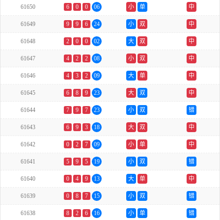
61650
6
0
0
06
小
单
中
61649
9
9
6
24
小
双
中
61648
2
0
0
02
大
双
中
61647
4
2
2
08
小
双
中
61646
4
3
2
09
大
单
中
61645
6
8
9
23
大
双
中
61644
7
9
7
23
小
双
错
61643
6
9
3
18
大
双
中
61642
0
2
7
09
小
单
中
61641
5
9
5
19
小
双
错
61640
0
4
9
13
大
单
中
61639
0
8
7
15
小
双
错
61638
8
2
6
16
小
单
错