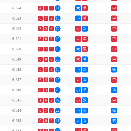
61624
4
1
6
11
大
单
中
61623
6
7
2
15
小
单
中
61622
7
5
3
15
大
双
中
61621
6
6
7
19
大
单
中
61620
0
7
3
10
大
双
中
61619
8
9
9
26
大
单
中
61618
5
7
3
15
小
双
错
61617
6
4
9
19
大
双
中
61616
8
3
9
20
小
单
错
61615
1
6
2
09
小
双
中
61614
9
7
6
22
小
单
错
61613
9
0
2
11
大
双
错