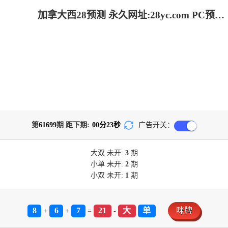
加拿大西28预测 永久网址:28yc.com PC预测-pc开奖结果预测加拿大|加拿大28开奖结果预测官网|加拿大预测28在线预测官网_火热研究!
第
61699
期 距下期:
00
分
22
秒
广告开关：
大双
未开:
3
期
小单
未开:
2
期
小双
未开:
1
期
8
6
7
21
大
单
咪牌
+
+
=
-