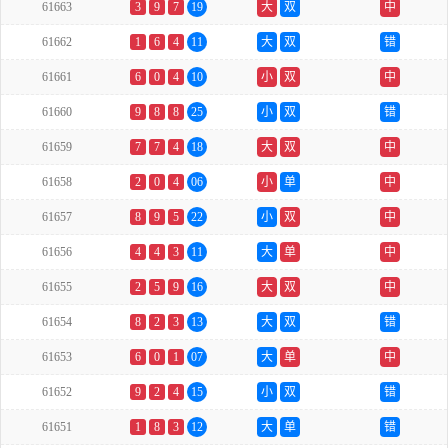
61663
3
9
7
19
大
双
中
61662
1
6
4
11
大
双
错
61661
6
0
4
10
小
双
中
61660
9
8
8
25
小
双
错
61659
7
7
4
18
大
双
中
61658
2
0
4
06
小
单
中
61657
8
9
5
22
小
双
中
61656
4
4
3
11
大
单
中
61655
2
5
9
16
大
双
中
61654
8
2
3
13
大
双
错
61653
6
0
1
07
大
单
中
61652
9
2
4
15
小
双
错
61651
1
8
3
12
大
单
错