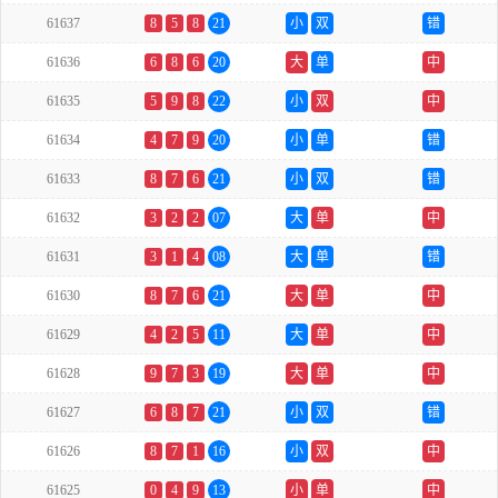
61637
8
5
8
21
小
双
错
61636
6
8
6
20
大
单
中
61635
5
9
8
22
小
双
中
61634
4
7
9
20
小
单
错
61633
8
7
6
21
小
双
错
61632
3
2
2
07
大
单
中
61631
3
1
4
08
大
单
错
61630
8
7
6
21
大
单
中
61629
4
2
5
11
大
单
中
61628
9
7
3
19
大
单
中
61627
6
8
7
21
小
双
错
61626
8
7
1
16
小
双
中
61625
0
4
9
13
小
单
中