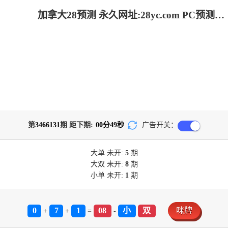
加拿大28预测 永久网址:28yc.com PC预测-pc开奖结果预测加拿大|加拿大28开奖结果预测官网|加拿大预测28在线预测官网_火热研究!
第
3466131
期 距下期:
00
分
49
秒
广告开关：
大单
未开:
5
期
大双
未开:
8
期
小单
未开:
1
期
0
7
1
08
小
双
咪牌
+
+
=
-