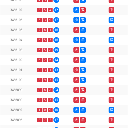
3466108
4
3
2
09
小
双
中
3466107
3
5
4
12
大
双
中
3466106
5
3
9
17
小
双
错
3466105
7
8
1
16
大
单
中
3466104
6
5
5
16
小
单
错
3466103
6
5
8
19
大
双
中
3466102
6
2
6
14
大
单
中
3466101
9
3
1
13
小
双
中
3466100
3
9
3
15
大
双
中
3466099
8
8
8
24
大
双
中
3466098
7
5
3
15
大
单
中
3466097
1
0
9
10
大
单
错
3466096
3
7
7
17
大
单
中