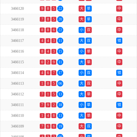
3466120
9
8
5
22
大
单
中
3466119
7
8
5
20
大
单
中
3466118
8
8
6
22
小
双
中
3466117
4
4
3
11
大
双
错
3466116
8
4
3
15
小
单
中
3466115
0
2
9
11
大
单
中
3466114
4
6
7
17
小
双
错
3466113
1
0
5
06
大
双
中
3466112
7
1
5
13
大
单
中
3466111
7
9
2
18
小
单
错
3466110
1
4
8
13
大
单
中
3466109
7
6
6
19
大
双
中