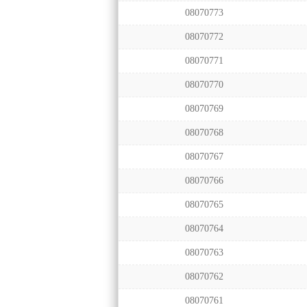
08070773
08070772
08070771
08070770
08070769
08070768
08070767
08070766
08070765
08070764
08070763
08070762
08070761