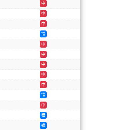
中
中
中
错
中
中
中
中
中
错
中
错
错