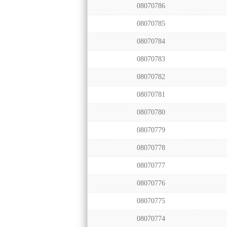
08070786
08070785
08070784
08070783
08070782
08070781
08070780
08070779
08070778
08070777
08070776
08070775
08070774