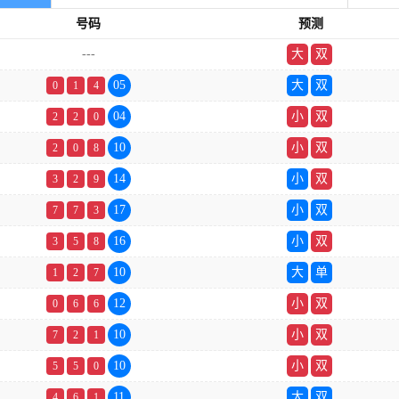
号码
预测
---
大
双
05
大
双
0
1
4
04
小
双
2
2
0
10
小
双
2
0
8
14
小
双
3
2
9
17
小
双
7
7
3
16
小
双
3
5
8
10
大
单
1
2
7
12
小
双
0
6
6
10
小
双
7
2
1
10
小
双
5
5
0
11
大
双
4
6
1