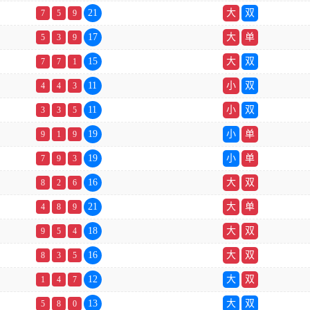
21
大
双
7
5
9
17
大
单
5
3
9
15
大
双
7
7
1
11
小
双
4
4
3
11
小
双
3
3
5
19
小
单
9
1
9
19
小
单
7
9
3
16
大
双
8
2
6
21
大
单
4
8
9
18
大
双
9
5
4
16
大
双
8
3
5
12
大
双
1
4
7
13
大
双
5
8
0