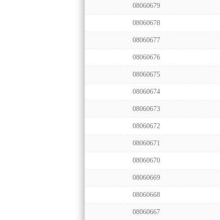
08060679
08060678
08060677
08060676
08060675
08060674
08060673
08060672
08060671
08060670
08060669
08060668
08060667