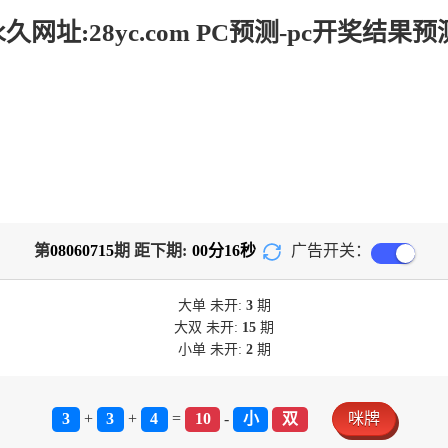
第
08060715
期 距下期:
00
分
16
秒
广告开关：
大单
未开:
3
期
大双
未开:
15
期
小单
未开:
2
期
3
+
3
+
4
=
10
-
小
双
咪牌