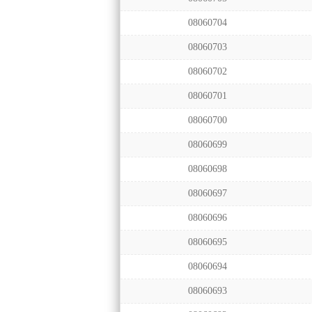
08060704
08060703
08060702
08060701
08060700
08060699
08060698
08060697
08060696
08060695
08060694
08060693