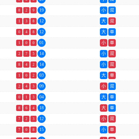
19
小
双
8
2
9
12
大
双
1
3
8
12
大
单
0
4
8
01
小
单
1
0
0
14
小
双
2
7
5
14
小
双
8
4
2
03
大
单
1
0
2
09
小
双
2
4
3
04
大
单
0
1
3
18
大
单
8
6
4
12
小
双
7
2
3
15
小
单
7
0
8