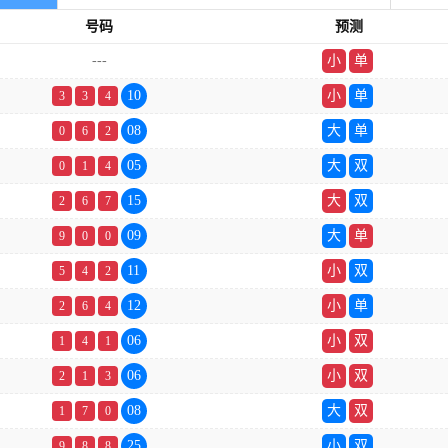
号码
预测
---
小
单
10
小
单
3
3
4
08
大
单
0
6
2
05
大
双
0
1
4
15
大
双
2
6
7
09
大
单
9
0
0
11
小
双
5
4
2
12
小
单
2
6
4
06
小
双
1
4
1
06
小
双
2
1
3
08
大
双
1
7
0
25
小
双
9
8
8