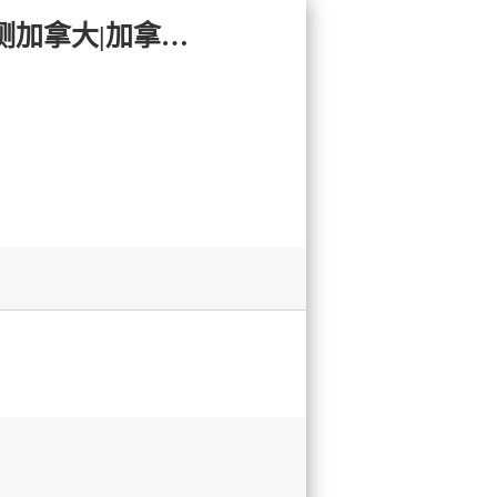
比特币28预测 永久网址:28yc.com PC预测-pc开奖结果预测加拿大|加拿大28开奖结果预测官网|加拿大预测28在线预测官网_火热研究!