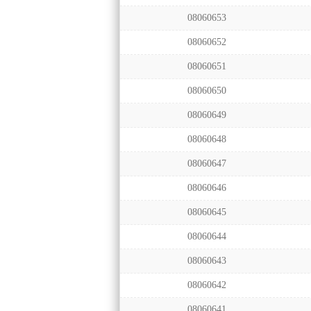
08060653
08060652
08060651
08060650
08060649
08060648
08060647
08060646
08060645
08060644
08060643
08060642
08060641