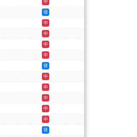
中
错
中
中
中
中
错
中
中
中
中
中
错