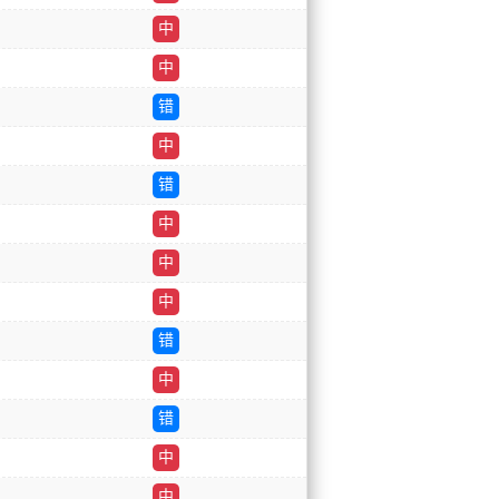
中
中
错
中
错
中
中
中
错
中
错
中
中