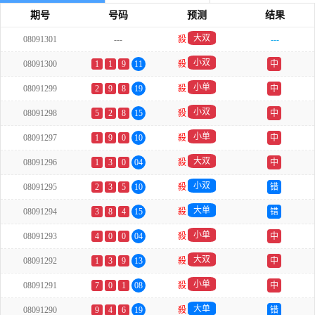
期号
号码
预测
结果
大双
08091301
---
殺
---
小双
08091300
1
1
9
11
殺
中
小单
08091299
2
9
8
19
殺
中
小双
08091298
5
2
8
15
殺
中
小单
08091297
1
9
0
10
殺
中
大双
08091296
1
3
0
04
殺
中
小双
08091295
2
3
5
10
殺
错
大单
08091294
3
8
4
15
殺
错
小单
08091293
4
0
0
04
殺
中
大双
08091292
1
3
9
13
殺
中
小单
08091291
7
0
1
08
殺
中
大单
08091290
9
4
6
19
殺
错