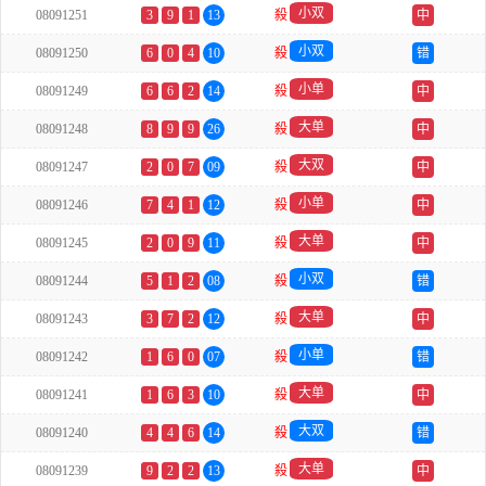
小双
08091251
3
9
1
13
殺
中
小双
08091250
6
0
4
10
殺
错
小单
08091249
6
6
2
14
殺
中
大单
08091248
8
9
9
26
殺
中
大双
08091247
2
0
7
09
殺
中
小单
08091246
7
4
1
12
殺
中
大单
08091245
2
0
9
11
殺
中
小双
08091244
5
1
2
08
殺
错
大单
08091243
3
7
2
12
殺
中
小单
08091242
1
6
0
07
殺
错
大单
08091241
1
6
3
10
殺
中
大双
08091240
4
4
6
14
殺
错
大单
08091239
9
2
2
13
殺
中