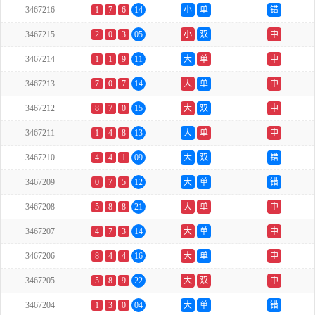
3467216
1
7
6
14
小
单
错
3467215
2
0
3
05
小
双
中
3467214
1
1
9
11
大
单
中
3467213
7
0
7
14
大
单
中
3467212
8
7
0
15
大
双
中
3467211
1
4
8
13
大
单
中
3467210
4
4
1
09
大
双
错
3467209
0
7
5
12
大
单
错
3467208
5
8
8
21
大
单
中
3467207
4
7
3
14
大
单
中
3467206
8
4
4
16
大
单
中
3467205
5
8
9
22
大
双
中
3467204
1
3
0
04
大
单
错