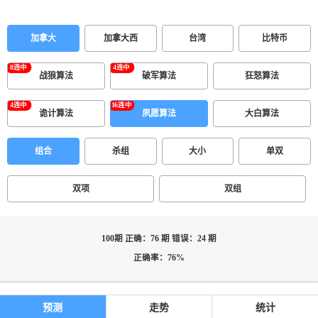
加拿大
加拿大西
台湾
比特币
战狼算法
破军算法
狂怒算法
诡计算法
夙愿算法
大白算法
组合
杀组
大小
单双
双项
双组
100期 正确：76 期 错误：24 期
正确率：76%
预测
走势
统计