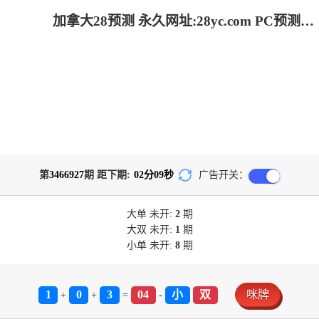
加拿大28预测 永久网址:28yc.com PC预测-pc开奖结果预测加拿大|加拿大28开奖结果预测官网|加拿大预测28在线预测官网_火热研究!
第
3466927
期 距下期:
02
分
08
秒
广告开关：
大单
未开:
2
期
大双
未开:
1
期
小单
未开:
8
期
1
0
3
04
小
双
咪牌
+
+
=
-