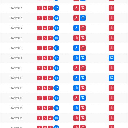
3466916
7
6
9
22
大
双
中
3466915
3
3
8
14
大
单
中
3466914
9
4
0
13
大
单
中
3466913
0
5
5
10
小
双
中
3466912
2
3
6
11
大
单
中
3466911
8
8
1
17
小
双
错
3466910
6
8
1
15
大
单
中
3466909
6
3
4
13
大
双
错
3466908
6
8
8
22
小
双
中
3466907
8
7
0
15
大
双
中
3466906
3
8
9
20
小
双
中
3466905
1
5
4
10
小
双
中