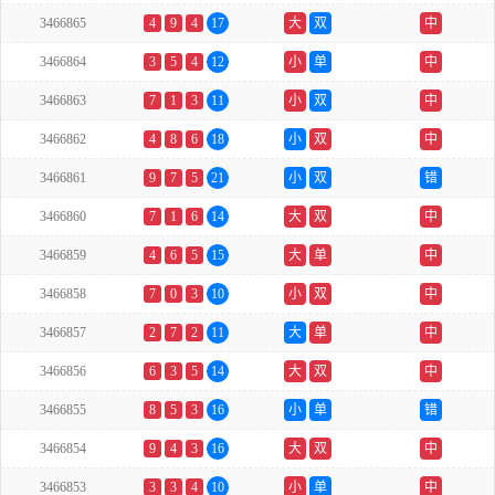
3466865
4
9
4
17
大
双
中
3466864
3
5
4
12
小
单
中
3466863
7
1
3
11
小
双
中
3466862
4
8
6
18
小
双
中
3466861
9
7
5
21
小
双
错
3466860
7
1
6
14
大
双
中
3466859
4
6
5
15
大
单
中
3466858
7
0
3
10
小
双
中
3466857
2
7
2
11
大
单
中
3466856
6
3
5
14
大
双
中
3466855
8
5
3
16
小
单
错
3466854
9
4
3
16
大
双
中
3466853
3
3
4
10
小
单
中