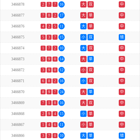
3466878
2
7
7
16
大
双
中
3466877
7
8
2
17
大
单
中
3466876
4
2
5
11
大
单
中
3466875
5
3
7
15
小
双
错
3466874
1
7
2
10
大
双
中
3466873
5
9
0
14
大
单
中
3466872
3
9
0
12
小
双
中
3466871
6
8
2
16
小
双
中
3466870
8
9
7
24
大
单
中
3466869
7
1
8
16
大
双
中
3466868
2
9
4
15
小
单
中
3466867
1
4
6
11
小
单
中
3466866
3
7
0
10
大
单
错