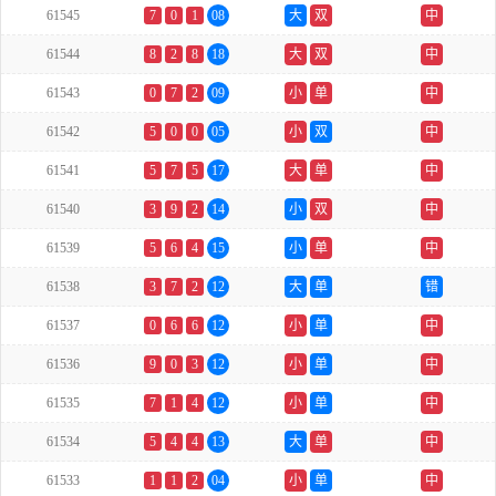
61545
7
0
1
08
大
双
中
61544
8
2
8
18
大
双
中
61543
0
7
2
09
小
单
中
61542
5
0
0
05
小
双
中
61541
5
7
5
17
大
单
中
61540
3
9
2
14
小
双
中
61539
5
6
4
15
小
单
中
61538
3
7
2
12
大
单
错
61537
0
6
6
12
小
单
中
61536
9
0
3
12
小
单
中
61535
7
1
4
12
小
单
中
61534
5
4
4
13
大
单
中
61533
1
1
2
04
小
单
中