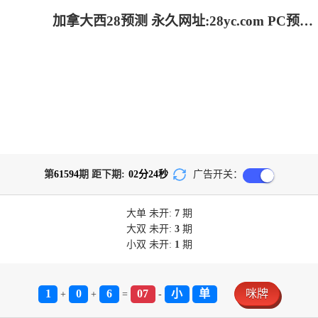
加拿大西28预测 永久网址:28yc.com PC预测-pc开奖结果预测加拿大|加拿大28开奖结果预测官网|加拿大预测28在线预测官网_火热研究!
第
61594
期 距下期:
02
分
24
秒
广告开关：
大单
未开:
7
期
大双
未开:
3
期
小双
未开:
1
期
1
0
6
07
小
单
咪牌
+
+
=
-