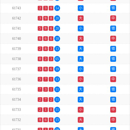
61743
2
3
9
14
小
错
61742
3
9
8
20
大
中
61741
5
9
6
20
小
错
61740
6
6
6
18
大
中
61739
2
8
3
13
大
错
61738
0
2
3
05
大
错
61737
5
8
6
19
小
错
61736
5
7
1
13
小
中
61735
7
3
1
11
大
错
61734
2
7
2
11
大
错
61733
2
1
8
11
小
中
61732
9
6
0
15
大
中