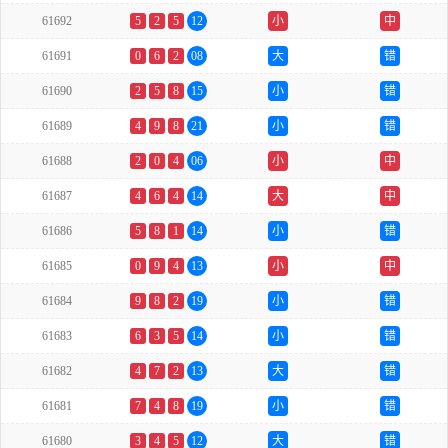
61692
5
2
5
12
小
中
61691
0
6
2
08
大
错
61690
2
5
8
15
小
错
61689
4
9
8
21
小
错
61688
2
0
4
06
小
中
61687
4
6
4
14
大
中
61686
5
8
1
14
小
错
61685
0
9
4
13
小
中
61684
9
8
2
19
小
错
61683
6
3
5
14
小
错
61682
4
7
2
13
大
错
61681
7
4
8
19
小
错
61680
3
4
5
12
大
错