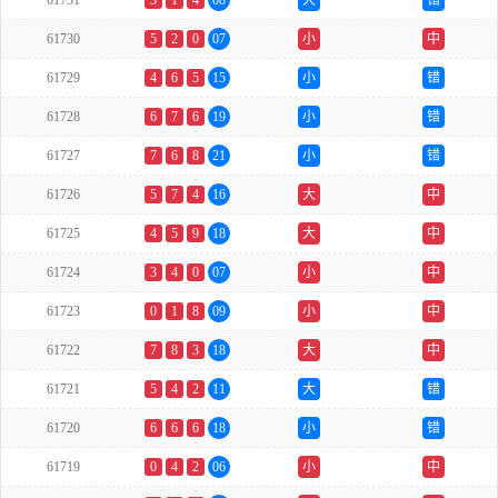
61731
3
1
4
08
大
错
61730
5
2
0
07
小
中
61729
4
6
5
15
小
错
61728
6
7
6
19
小
错
61727
7
6
8
21
小
错
61726
5
7
4
16
大
中
61725
4
5
9
18
大
中
61724
3
4
0
07
小
中
61723
0
1
8
09
小
中
61722
7
8
3
18
大
中
61721
5
4
2
11
大
错
61720
6
6
6
18
小
错
61719
0
4
2
06
小
中