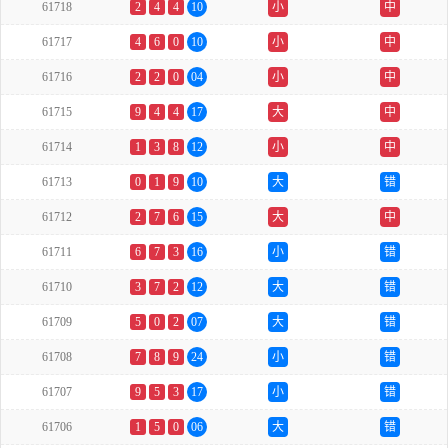
61718
2
4
4
10
小
中
61717
4
6
0
10
小
中
61716
2
2
0
04
小
中
61715
9
4
4
17
大
中
61714
1
3
8
12
小
中
61713
0
1
9
10
大
错
61712
2
7
6
15
大
中
61711
6
7
3
16
小
错
61710
3
7
2
12
大
错
61709
5
0
2
07
大
错
61708
7
8
9
24
小
错
61707
9
5
3
17
小
错
61706
1
5
0
06
大
错