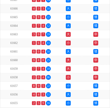
61667
6
7
1
14
小
错
61666
4
3
3
10
大
错
61665
9
9
4
22
小
错
61664
1
7
4
12
大
错
61663
3
9
7
19
大
中
61662
1
6
4
11
小
中
61661
6
0
4
10
大
错
61660
9
8
8
25
大
中
61659
7
7
4
18
大
中
61658
2
0
4
06
小
中
61657
8
9
5
22
小
错
61656
4
4
3
11
大
错
61655
2
5
9
16
小
错