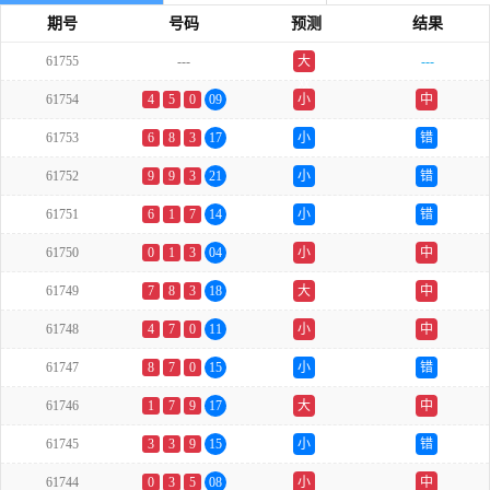
期号
号码
预测
结果
61755
---
大
---
双
61754
4
5
0
09
小
中
61753
6
8
3
17
小
错
61752
9
9
3
21
小
错
61751
6
1
7
14
小
错
61750
0
1
3
04
小
中
61749
7
8
3
18
大
中
61748
4
7
0
11
小
中
61747
8
7
0
15
小
错
61746
1
7
9
17
大
中
61745
3
3
9
15
小
错
61744
0
3
5
08
小
中