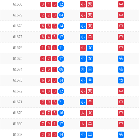
61680
3
4
5
12
小
双
中
61679
2
2
0
04
小
双
中
61678
6
5
3
14
小
双
中
61677
8
4
5
17
小
单
中
61676
1
6
4
11
小
双
中
61675
4
7
6
17
小
双
错
61674
2
0
4
06
大
单
错
61673
6
0
8
14
小
单
错
61672
4
8
0
12
小
双
中
61671
7
9
5
21
小
单
中
61670
4
7
5
16
大
双
中
61669
7
9
1
17
大
单
中
61668
2
6
6
14
小
单
错