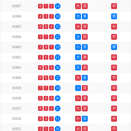
61667
6
7
1
14
大
双
中
61666
4
3
3
10
大
单
错
61665
9
9
4
22
大
双
中
61664
1
7
4
12
大
双
中
61663
3
9
7
19
小
双
错
61662
1
6
4
11
大
单
中
61661
6
0
4
10
大
双
中
61660
9
8
8
25
大
双
中
61659
7
7
4
18
小
双
中
61658
2
0
4
06
小
双
中
61657
8
9
5
22
大
双
中
61656
4
4
3
11
小
双
中
61655
2
5
9
16
大
双
中