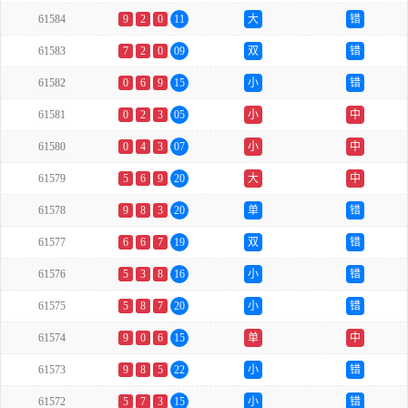
61584
9
2
0
11
大
错
61583
7
2
0
09
双
错
61582
0
6
9
15
小
错
61581
0
2
3
05
小
中
61580
0
4
3
07
小
中
61579
5
6
9
20
大
中
61578
9
8
3
20
单
错
61577
6
6
7
19
双
错
61576
5
3
8
16
小
错
61575
5
8
7
20
小
错
61574
9
0
6
15
单
中
61573
9
8
5
22
小
错
61572
5
7
3
15
小
错