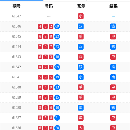
期号
号码
预测
结果
61647
---
小
---
61646
4
3
2
09
双
错
61645
6
8
9
23
单
中
61644
7
9
7
23
双
错
61643
6
9
3
18
双
中
61642
0
2
7
09
双
错
61641
5
9
5
19
小
错
61640
0
4
9
13
单
中
61639
0
8
7
15
单
中
61638
8
2
6
16
单
错
61637
8
5
8
21
单
中
61636
6
8
6
20
大
中