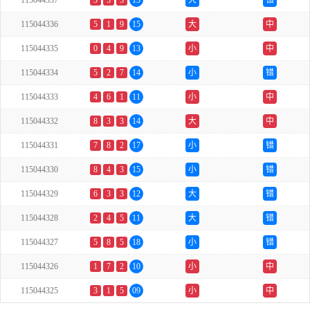
115044337
3
5
5
13
大
错
115044336
5
1
9
15
大
中
115044335
0
4
9
13
小
中
115044334
5
2
7
14
小
错
115044333
4
6
1
11
小
中
115044332
8
3
3
14
大
中
115044331
7
8
2
17
小
错
115044330
8
4
3
15
小
错
115044329
6
3
3
12
大
错
115044328
2
4
5
11
大
错
115044327
5
8
5
18
小
错
115044326
1
7
2
10
小
中
115044325
3
1
5
09
小
中