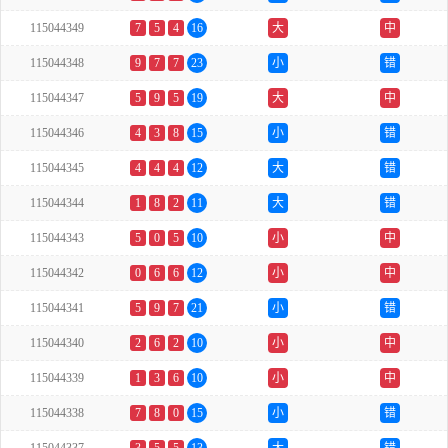
115044349
7
5
4
16
大
中
115044348
9
7
7
23
小
错
115044347
5
9
5
19
大
中
115044346
4
3
8
15
小
错
115044345
4
4
4
12
大
错
115044344
1
8
2
11
大
错
115044343
5
0
5
10
小
中
115044342
0
6
6
12
小
中
115044341
5
9
7
21
小
错
115044340
2
6
2
10
小
中
115044339
1
3
6
10
小
中
115044338
7
8
0
15
小
错