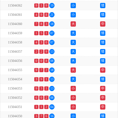
115044362
9
1
9
19
小
错
115044361
4
9
8
21
小
错
115044360
7
8
3
18
大
中
115044359
1
5
1
07
大
错
115044358
4
3
0
07
大
错
115044357
2
2
9
13
大
错
115044356
0
0
8
08
大
错
115044355
9
7
2
18
大
中
115044354
3
9
1
13
大
错
115044353
9
3
1
13
小
中
115044352
6
0
2
08
小
中
115044351
1
1
2
04
小
中
115044350
3
7
6
16
小
错