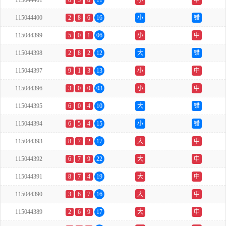
115044401
0
3
8
11
小
中
115044400
2
8
6
16
小
错
115044399
5
0
1
06
小
中
115044398
2
8
2
12
大
错
115044397
9
1
3
13
小
中
115044396
3
0
0
03
小
中
115044395
6
0
4
10
大
错
115044394
6
5
4
15
小
错
115044393
8
7
2
17
大
中
115044392
6
7
9
22
大
中
115044391
8
7
4
19
大
中
115044390
3
6
7
16
大
中
115044389
2
6
9
17
大
中