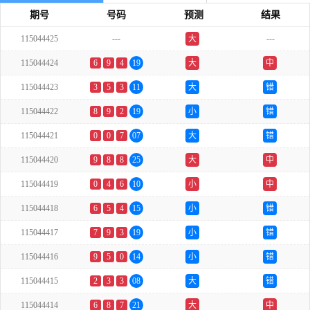
期号
号码
预测
结果
115044425
---
大
---
双
115044424
6
9
4
19
大
中
115044423
3
5
3
11
大
错
115044422
8
9
2
19
小
错
115044421
0
0
7
07
大
错
115044420
9
8
8
25
大
中
115044419
0
4
6
10
小
中
115044418
6
5
4
15
小
错
115044417
7
9
3
19
小
错
115044416
9
5
0
14
小
错
115044415
2
3
3
08
大
错
115044414
6
8
7
21
大
中