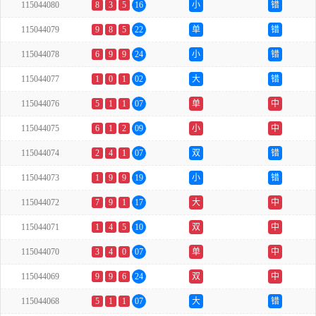
115044080
8
3
5
16
小
错
115044079
9
8
5
22
单
错
115044078
6
9
9
24
小
错
115044077
1
0
1
02
大
错
115044076
5
1
1
07
单
中
115044075
6
1
2
09
小
中
115044074
2
4
1
07
双
错
115044073
1
9
9
19
小
错
115044072
7
9
1
17
大
中
115044071
1
4
5
10
双
中
115044070
3
4
0
07
单
中
115044069
9
9
6
24
双
中
115044068
5
1
1
07
大
错