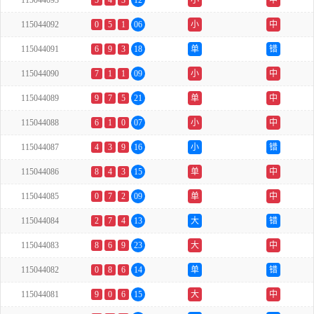
115044093
5
4
3
12
小
中
115044092
0
5
1
06
小
中
115044091
6
9
3
18
单
错
115044090
7
1
1
09
小
中
115044089
9
7
5
21
单
中
115044088
6
1
0
07
小
中
115044087
4
3
9
16
小
错
115044086
8
4
3
15
单
中
115044085
0
7
2
09
单
中
115044084
2
7
4
13
大
错
115044083
8
6
9
23
大
中
115044082
0
8
6
14
单
错
115044081
9
0
6
15
大
中