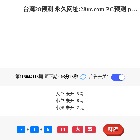
台湾28预测 永久网址:28yc.com PC预测-pc开奖结果预测加拿大|加拿大28开奖结果预测官网|加拿大预测28在线预测官网_火热研究!
第
115044116
期 距下期:
03
分
23
秒
广告开关：
大单
未开:
3
期
小单
未开:
8
期
小双
未开:
7
期
7
1
6
14
大
双
咪牌
+
+
=
-