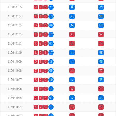
115044105
8
8
6
22
单
错
115044104
2
8
3
13
大
错
115044103
0
3
6
09
双
错
115044102
2
9
6
17
大
中
115044101
4
3
0
07
单
中
115044100
1
7
9
17
小
错
115044099
9
3
6
18
小
错
115044098
7
1
0
08
小
中
115044097
3
7
0
10
大
错
115044096
4
8
2
14
大
中
115044095
2
1
4
07
大
错
115044094
4
7
0
11
小
中