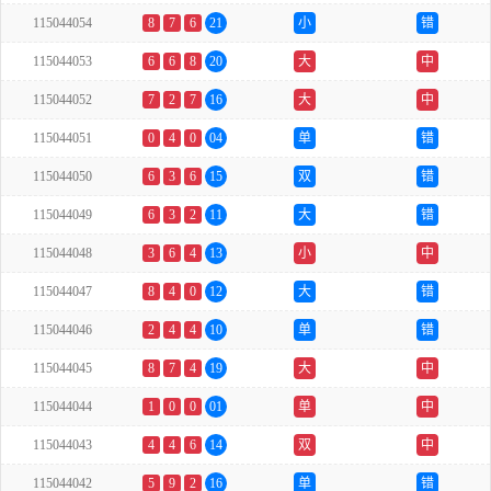
115044054
8
7
6
21
小
错
115044053
6
6
8
20
大
中
115044052
7
2
7
16
大
中
115044051
0
4
0
04
单
错
115044050
6
3
6
15
双
错
115044049
6
3
2
11
大
错
115044048
3
6
4
13
小
中
115044047
8
4
0
12
大
错
115044046
2
4
4
10
单
错
115044045
8
7
4
19
大
中
115044044
1
0
0
01
单
中
115044043
4
4
6
14
双
中
115044042
5
9
2
16
单
错