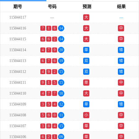
期号
号码
预测
结果
115044117
---
大
---
115044116
7
1
6
14
大
中
115044115
6
6
2
14
大
中
115044114
4
7
9
20
单
错
115044113
6
7
6
19
双
错
115044112
4
9
2
15
双
错
115044111
9
1
5
15
单
中
115044110
4
7
7
18
大
中
115044109
3
5
4
12
单
错
115044108
5
6
0
11
小
中
115044107
3
8
4
15
单
中
115044106
6
2
1
09
单
中