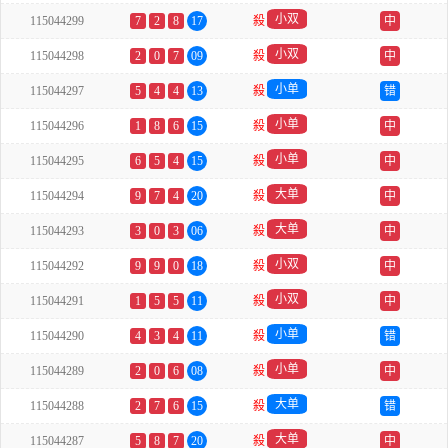
小双
115044299
7
2
8
17
殺
中
小双
115044298
2
0
7
09
殺
中
小单
115044297
5
4
4
13
殺
错
小单
115044296
1
8
6
15
殺
中
小单
115044295
6
5
4
15
殺
中
大单
115044294
9
7
4
20
殺
中
大单
115044293
3
0
3
06
殺
中
小双
115044292
9
9
0
18
殺
中
小双
115044291
1
5
5
11
殺
中
小单
115044290
4
3
4
11
殺
错
小单
115044289
2
0
6
08
殺
中
大单
115044288
2
7
6
15
殺
错
大单
115044287
5
8
7
20
殺
中