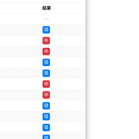
结果
---
错
中
中
错
错
中
中
错
错
错
错