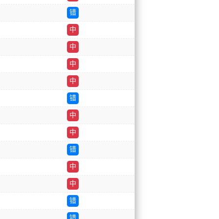
错
中
中
中
中
错
中
中
错
中
中
错
错