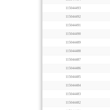
115044493
115044492
115044491
115044490
115044489
115044488
115044487
115044486
115044485
115044484
115044483
115044482