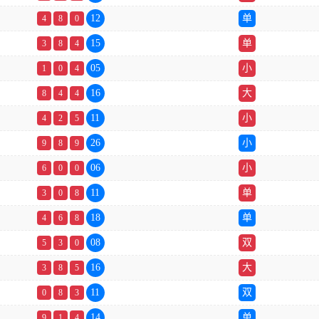
12
单
4
8
0
15
单
3
8
4
05
小
1
0
4
16
大
8
4
4
11
小
4
2
5
26
小
9
8
9
06
小
6
0
0
11
单
3
0
8
18
单
4
6
8
08
双
5
3
0
16
大
3
8
5
11
双
0
8
3
14
单
9
1
4