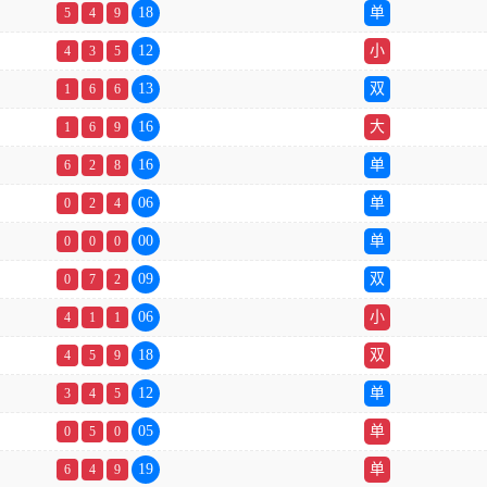
18
单
5
4
9
12
小
4
3
5
13
双
1
6
6
16
大
1
6
9
16
单
6
2
8
06
单
0
2
4
00
单
0
0
0
09
双
0
7
2
06
小
4
1
1
18
双
4
5
9
12
单
3
4
5
05
单
0
5
0
19
单
6
4
9