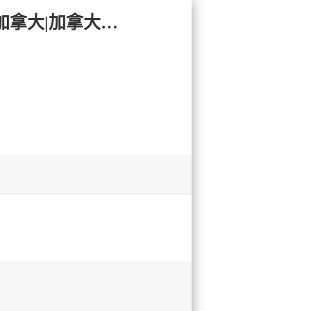
台湾28预测 永久网址:28yc.com PC预测-pc开奖结果预测加拿大|加拿大28开奖结果预测官网|加拿大预测28在线预测官网_火热研究!