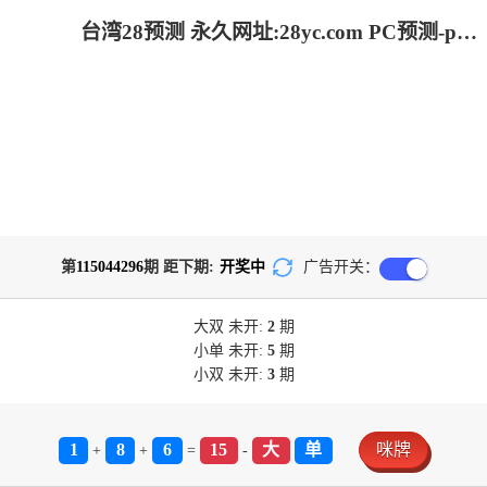
台湾28预测 永久网址:28yc.com PC预测-pc开奖结果预测加拿大|加拿大28开奖结果预测官网|加拿大预测28在线预测官网_火热研究!
第
115044296
期 距下期:
开奖中
广告开关：
大双
未开:
2
期
小单
未开:
5
期
小双
未开:
3
期
1
8
6
15
大
单
咪牌
+
+
=
-