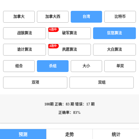
加拿大
加拿大西
台湾
比特币
战狼算法
破军算法
狂怒算法
诡计算法
夙愿算法
大白算法
组合
杀组
大小
单双
双项
双组
100期 正确：83 期 错误：17 期
正确率：83%
预测
走势
统计