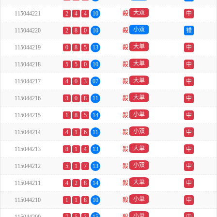
大双
115044221
2
4
4
10
殺
中
小双
115044220
2
8
0
10
殺
错
大单
115044219
0
8
5
13
殺
中
大单
115044218
5
5
0
10
殺
中
大单
115044217
4
0
3
07
殺
中
大单
115044216
3
0
8
11
殺
中
小单
115044215
1
8
5
14
殺
中
小双
115044214
4
1
6
11
殺
中
大单
115044213
8
1
4
13
殺
中
小双
115044212
5
1
7
13
殺
中
大单
115044211
4
2
8
14
殺
中
小单
115044210
1
1
8
10
殺
中
小单