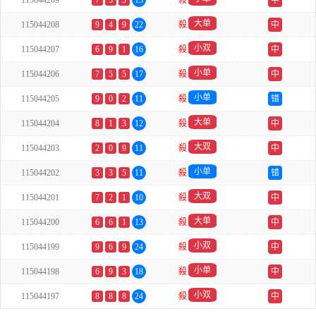
115044209
7
5
3
15
殺
中
大单
115044208
9
4
9
22
殺
中
小双
115044207
6
9
1
16
殺
中
小单
115044206
7
5
5
17
殺
中
小单
115044205
9
0
2
11
殺
错
大单
115044204
8
1
3
12
殺
中
大双
115044203
2
0
9
11
殺
中
小单
115044202
3
3
5
11
殺
错
大双
115044201
7
2
1
10
殺
中
大单
115044200
6
6
1
13
殺
中
小双
115044199
9
6
9
24
殺
中
小单
115044198
6
9
3
18
殺
中
小双
115044197
8
8
8
24
殺
中