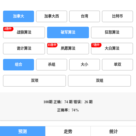
加拿大
加拿大西
台湾
比特币
战狼算法
破军算法
狂怒算法
诡计算法
夙愿算法
大白算法
组合
杀组
大小
单双
双项
双组
100期 正确：74 期 错误：26 期
正确率：74%
预测
走势
统计