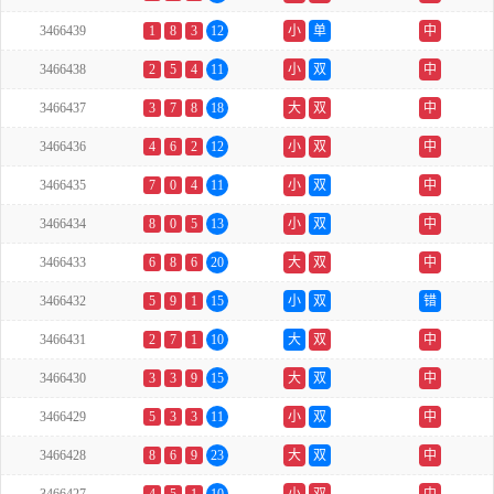
3466439
1
8
3
12
小
单
中
3466438
2
5
4
11
小
双
中
3466437
3
7
8
18
大
双
中
3466436
4
6
2
12
小
双
中
3466435
7
0
4
11
小
双
中
3466434
8
0
5
13
小
双
中
3466433
6
8
6
20
大
双
中
3466432
5
9
1
15
小
双
错
3466431
2
7
1
10
大
双
中
3466430
3
3
9
15
大
双
中
3466429
5
3
3
11
小
双
中
3466428
8
6
9
23
大
双
中