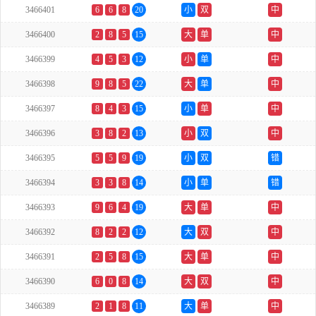
3466401
6
6
8
20
小
双
中
3466400
2
8
5
15
大
单
中
3466399
4
5
3
12
小
单
中
3466398
9
8
5
22
大
单
中
3466397
8
4
3
15
小
单
中
3466396
3
8
2
13
小
双
中
3466395
5
5
9
19
小
双
错
3466394
3
3
8
14
小
单
错
3466393
9
6
4
19
大
单
中
3466392
8
2
2
12
大
双
中
3466391
2
5
8
15
大
单
中
3466390
6
0
8
14
大
双
中
3466389
2
1
8
11
大
单
中