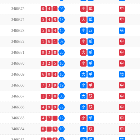
3466375
0
4
1
05
小
单
中
3466374
5
4
9
18
大
单
中
3466373
5
6
4
15
小
双
错
3466372
1
6
1
08
小
单
中
3466371
9
3
8
20
大
单
中
3466370
3
2
5
10
小
单
中
3466369
6
0
4
10
大
单
错
3466368
7
3
9
19
小
单
中
3466367
1
7
0
08
大
双
中
3466366
4
9
9
22
小
双
中
3466365
4
7
1
12
小
单
中
3466364
0
1
9
10
大
双
中