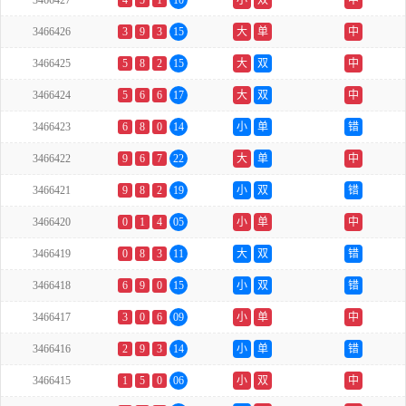
3466427
4
5
1
10
小
双
中
3466426
3
9
3
15
大
单
中
3466425
5
8
2
15
大
双
中
3466424
5
6
6
17
大
双
中
3466423
6
8
0
14
小
单
错
3466422
9
6
7
22
大
单
中
3466421
9
8
2
19
小
双
错
3466420
0
1
4
05
小
单
中
3466419
0
8
3
11
大
双
错
3466418
6
9
0
15
小
双
错
3466417
3
0
6
09
小
单
中
3466416
2
9
3
14
小
单
错
3466415
1
5
0
06
小
双
中